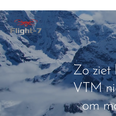
Zo ziet 
VTM nie
om moo