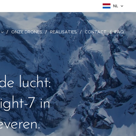
NL
ONZE DRONES
REALISATIES
CONTACT
FAQ
de lucht:
ght-7 in
everen.