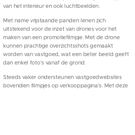
van het interieur en ook luchtbeelden.
Met name vrijstaande panden lenen zich
uitstekend voor de inzet van drones voor het
maken van een promotiefilmpje. Met de drone
kunnen prachtige overzichtsshots gemaakt
worden van vastgoed, wat een beter beeld geeft
dan enkel foto's vanaf de grond.
Steeds vaker ondersteunen vastgoedwebsites
bovendien filmpjes op verkooppagina's. Met deze
dronevideo's springt uw pand er direct tussenuit
en wordt het verkoopproces makkelijker: kopers
krijgen een beter beeld van het pand en zijn
sneller onder de indruk.