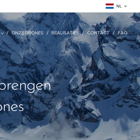
NL
ONZE DRONES
REALISATIES
CONTACT
FAQ
 brengen
ones