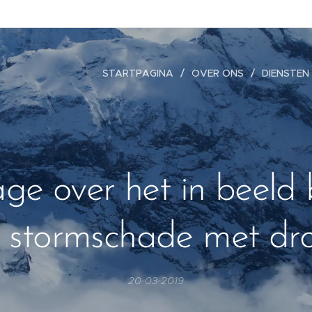
STARTPAGINA
OVER ONS
DIENSTEN
ge over het in beeld
 stormschade met dr
20-03-2019