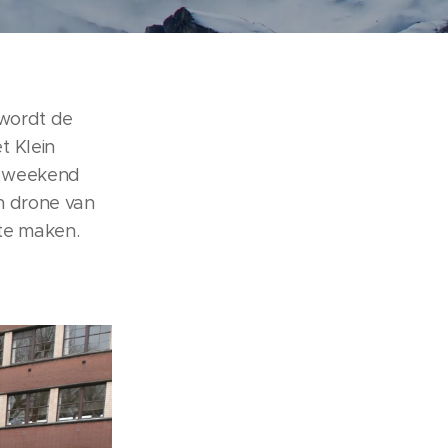
 wordt de
t Klein
ig weekend
n drone van
te maken.